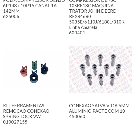
POLIA COMPRESSOR DENSO
COMPRESSOR DENSO
6P148 / 10P15 CANAL 1A
10SRE18C MAQUINA
142MM
TRATOR JOHN DEERE
625006
RE284680
5085E/6110J/6180J/310K
Linha Amarela
600401
KIT FERRAMENTAS
CONEXAO SALVA VIDA 6MM
REMOCAO CONEXAO
ALUMINIO PACTE COM 10
SPRING LOCK VW
450060
010027155