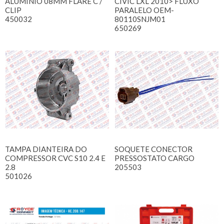
ALUMINIO 08MM FLARE C /
CIVIC LXL 2010> FLUXO
CLIP
PARALELO OEM-
450032
80110SNJM01
650269
TAMPA DIANTEIRA DO
SOQUETE CONECTOR
COMPRESSOR CVC S10 2.4 E
PRESSOSTATO CARGO
2.8
205503
501026