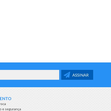
MENTO
roca
o e segurança