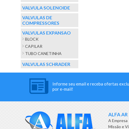
VALVULA SOLENOIDE
VALVULAS DE
COMPRESSORES
VALVULAS EXPANSAO
BLOCK
CAPILAR
TUBO CANETINHA
VALVULAS SCHRADER
Informe seu email e receba ofertas excl
por e-mail!
ALFA AR
A Empresa
Missão e V