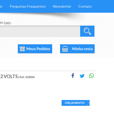
Ar
Perguntas Frequentes
Newsletter
Contato
seu
.
login
2 VOLTS
| Ref.:
828000