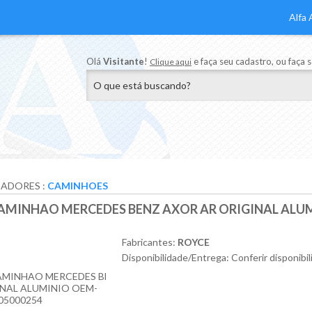
Alfa 
Olá
Visitante
!
e faça seu cadastro, ou faça 
Clique aqui
SADORES
:
CAMINHOES
MINHAO MERCEDES BENZ AXOR AR ORIGINAL ALUM
Fabricantes:
ROYCE
Disponibilidade/Entrega: Conferir disponibi