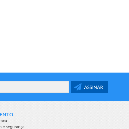
MENTO
roca
o e segurança