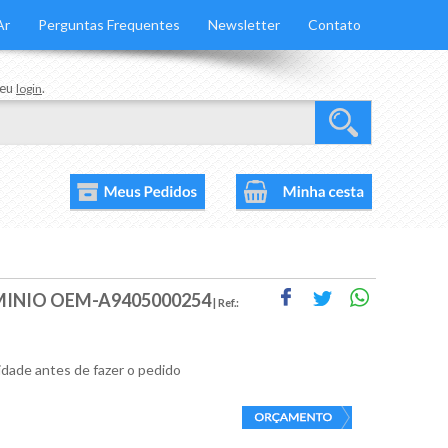
Ar
Perguntas Frequentes
Newsletter
Contato
seu
.
login
INIO OEM-A9405000254
| Ref.:
lidade antes de fazer o pedido