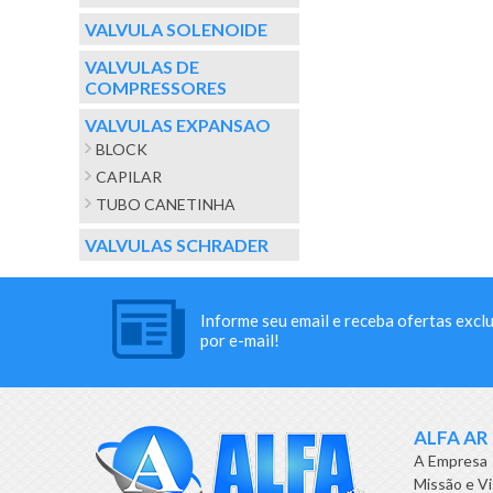
VALVULA SOLENOIDE
VALVULAS DE
COMPRESSORES
VALVULAS EXPANSAO
BLOCK
CAPILAR
TUBO CANETINHA
VALVULAS SCHRADER
Informe seu email e receba ofertas excl
por e-mail!
ALFA AR
A Empresa
Missão e V