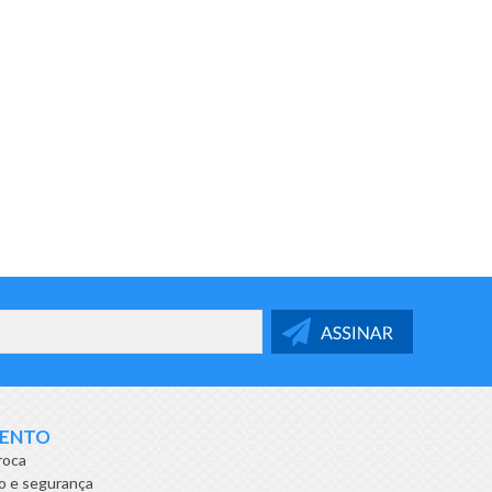
MENTO
roca
o e segurança