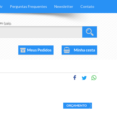
Ar
Perguntas Frequentes
Newsletter
Contato
seu
.
login