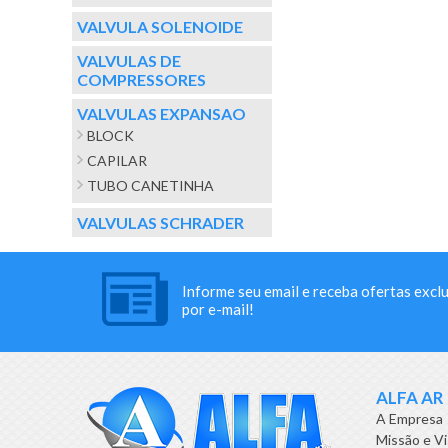
VALVULA SOLENOIDE
VALVULAS DE
COMPRESSORES
VALVULAS EXPANSAO
BLOCK
CAPILAR
TUBO CANETINHA
VALVULAS SCHRADER
Informe seu email e receba ofertas excl
por e-mail!
ALFA AR
A Empresa
Missão e V