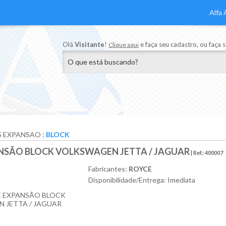
Alfa 
Olá
Visitante
!
e faça seu cadastro, ou faça 
Clique aqui
S EXPANSAO
:
BLOCK
NSÃO BLOCK VOLKSWAGEN JETTA / JAGUAR
| Ref.:
400007
Fabricantes:
ROYCE
Disponibilidade/Entrega: Imediata